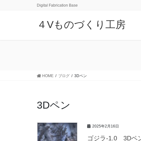
コ
ナ
Digital Fabrication Base
ン
ビ
テ
ゲ
４Vものづくり工房
ン
ー
ツ
シ
に
ョ
移
ン
動
に
移
動
HOME
ブログ
3Dペン
3Dペン
2025年2月16日
ゴジラ-1.0 3