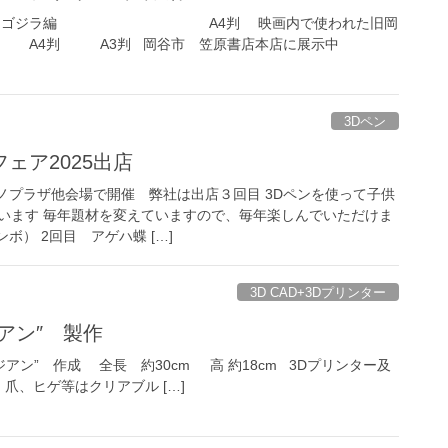
体絵画 ゴジラ編 A4判 映画内で使われた旧岡
 A3判 岡谷市 笠原書店本店に展示中
3Dペン
ェア2025出店
クノプラザ他会場で開催 弊社は出店３回目 3Dペンを使って子供
います 毎年題材を変えていますので、毎年楽しんでいただけま
ボ） 2回目 アゲハ蝶 […]
3D CAD+3Dプリンター
アン″ 製作
ジアン” 作成 全長 約30cm 高 約18cm 3Dプリンター及
、爪、ヒゲ等はクリアブル […]