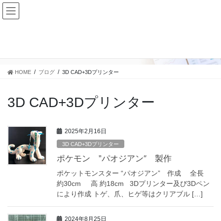
コ
ナ
４Vものづくり工房
ン
ビ
テ
ゲ
ン
ー
ブログ
ツ
シ
に
ョ
移
ン
HOME
ブログ
3D CAD+3Dプリンター
動
に
移
動
3D CAD+3Dプリンター
2025年2月16日
3D CAD+3Dプリンター
ポケモン ”パオジアン″ 製作
ポケットモンスター “パオジアン” 作成 全長
約30cm 高 約18cm 3Dプリンター及び3Dペン
により作成 トゲ、爪、ヒゲ等はクリアブル […]
2024年8月25日