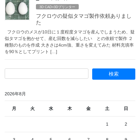
3D CAD+3Dプリンター
フクロウの疑似タマゴ製作依頼ありまし
た
フクロウのメスが10日に１度程度タマゴを産んでしまうため、疑
似タマゴを抱かせて、産む回数を減らしたい との依頼で製作 ２
種類のものを作成 大きさは4cm強、重さを変えてみた 材料充填率
を90％としてプリント […]
2026年8月
月
火
水
木
金
土
日
1
2
3
4
5
6
7
8
9