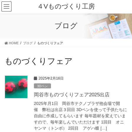
コ
ナ
４Vものづくり工房
ン
ビ
テ
ゲ
ン
ー
ブログ
ツ
シ
に
ョ
移
ン
HOME
ブログ
ものづくりフェア
動
に
移
動
ものづくりフェア
2025年2月16日
3Dペン
岡谷市ものづくりフェア2025出店
2025年月1日 岡谷市テクノプラザ他会場で開
催 弊社は出店３回目 3Dペンを使って子供たちに
自由に作成してもらいます 毎年題材を変えていま
すので、毎年楽しんでいただけます 1回目 オニ
ヤンマ（トンボ） 2回目 アゲハ蝶 […]