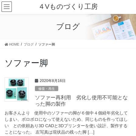
コ
ナ
４Vものづくり工房
ン
ビ
テ
ゲ
ン
ー
ブログ
ツ
シ
に
ョ
移
ン
HOME
ブログ
ソファー脚
動
に
移
動
ソファー脚
2020年8月16日
修復・再生
ソファー再利用 劣化し使用不可能とな
った脚の製作
お客さんより 使用中のソファーの脚が６個中４個経年劣化して
しまい、ボロボロになって使えないため、同じものを作ってほし
い との依頼あり3D CADと3Dプリンターを使い設計、製作する
ことになった。 左写真は現状品の残った脚 […]