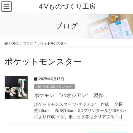
コ
ナ
４Vものづくり工房
ン
ビ
テ
ゲ
ン
ー
ブログ
ツ
シ
に
ョ
移
ン
HOME
ブログ
ポケットモンスター
動
に
移
動
ポケットモンスター
2025年2月16日
3D CAD+3Dプリンター
ポケモン ”パオジアン″ 製作
ポケットモンスター “パオジアン” 作成 全長
約30cm 高 約18cm 3Dプリンター及び3Dペン
により作成 トゲ、爪、ヒゲ等はクリアブル […]