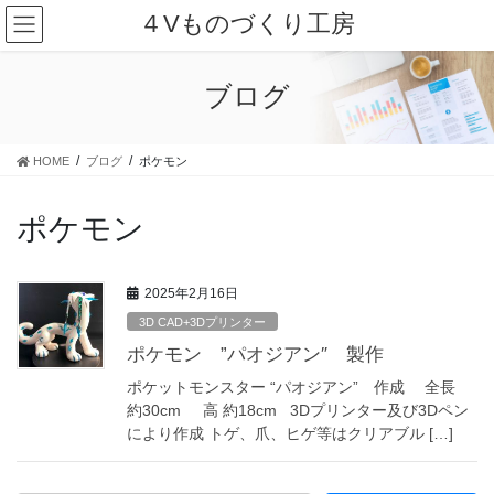
コ
ナ
４Vものづくり工房
ン
ビ
テ
ゲ
ン
ー
ブログ
ツ
シ
に
ョ
移
ン
HOME
ブログ
ポケモン
動
に
移
動
ポケモン
2025年2月16日
3D CAD+3Dプリンター
ポケモン ”パオジアン″ 製作
ポケットモンスター “パオジアン” 作成 全長
約30cm 高 約18cm 3Dプリンター及び3Dペン
により作成 トゲ、爪、ヒゲ等はクリアブル […]