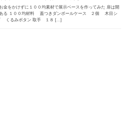
お金をかけずに１００均素材で展示ベースを作ってみた 扉は開
ある １００均材料 蓋つきダンボールケース ２個 木目シ
くるみボタン 取手 １８ […]