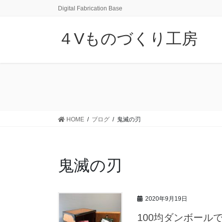
コ
ナ
Digital Fabrication Base
ン
ビ
テ
ゲ
４Vものづくり工房
ン
ー
ツ
シ
に
ョ
移
ン
動
に
移
動
HOME
ブログ
鬼滅の刃
鬼滅の刃
2020年9月19日
100均ダンボール