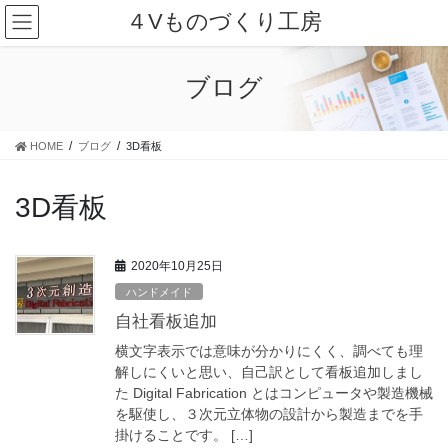
コ
ナ
４Vものづくり工房
ン
ビ
テ
ゲ
ン
ー
ブログ
ツ
シ
に
ョ
移
ン
HOME
ブログ
3D看板
動
に
移
動
3D看板
2020年10月25日
ハンドメイド
自社看板追加
横文字表示では意味が分かりにくく、調べても理
解しにくいと思い、自己訳として看板追加しまし
た Digital Fabrication とはコンピュータや製造機械
を駆使し、３次元立体物の設計から製造までを手
掛けることです。 […]